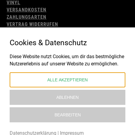
VINYL
VERSANDKOSTEN
ZAHLUNGSARTEN
VERTRAG WIDERRUFEN
AGB
WIDERRUFSBELEHRUNG
Cookies & Datenschutz
IMPRESSUM
DATENSCHUTZ
Diese Website nutzt Cookies, um dir das bestmögliche
Nutzererlebnis auf unserer Website zu ermöglichen.
Gefördert durch:
ALLE AKZEPTIEREN
ABLEHNEN
BEARBEITEN
© 2021 – 2026 Underworld Recordstore |
Kollektiv13
Datenschutzerklärung
|
Impressum