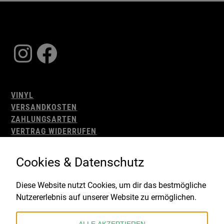
Instagram
Facebook
VINYL
VERSANDKOSTEN
ZAHLUNGSARTEN
VERTRAG WIDERRUFEN
AGB
WIDERRUFSBELEHRUNG
Cookies & Datenschutz
IMPRESSUM
DATENSCHUTZ
Diese Website nutzt Cookies, um dir das bestmögliche
Nutzererlebnis auf unserer Website zu ermöglichen.
Gefördert durch: