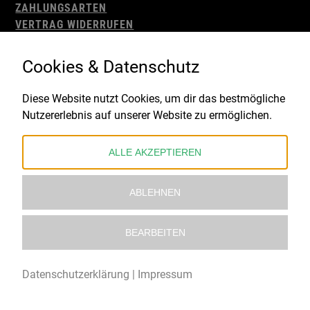
ZAHLUNGSARTEN
VERTRAG WIDERRUFEN
AGB
WIDERRUFSBELEHRUNG
Cookies & Datenschutz
IMPRESSUM
DATENSCHUTZ
Diese Website nutzt Cookies, um dir das bestmögliche
Nutzererlebnis auf unserer Website zu ermöglichen.
Gefördert durch:
ALLE AKZEPTIEREN
ABLEHNEN
BEARBEITEN
© 2021 – 2026 Underworld Recordstore |
Kollektiv13
Datenschutzerklärung
|
Impressum