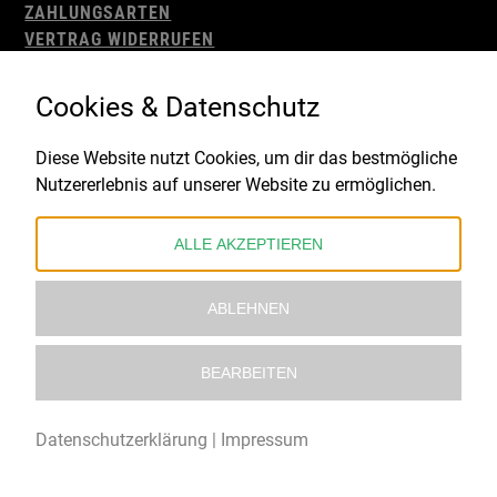
ZAHLUNGSARTEN
VERTRAG WIDERRUFEN
AGB
WIDERRUFSBELEHRUNG
Cookies & Datenschutz
IMPRESSUM
DATENSCHUTZ
Diese Website nutzt Cookies, um dir das bestmögliche
Nutzererlebnis auf unserer Website zu ermöglichen.
Gefördert durch:
ALLE AKZEPTIEREN
ABLEHNEN
BEARBEITEN
© 2021 – 2026 Underworld Recordstore |
Kollektiv13
Datenschutzerklärung
|
Impressum