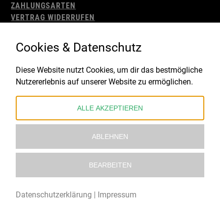
ZAHLUNGSARTEN
VERTRAG WIDERRUFEN
AGB
WIDERRUFSBELEHRUNG
Cookies & Datenschutz
IMPRESSUM
DATENSCHUTZ
Diese Website nutzt Cookies, um dir das bestmögliche
Nutzererlebnis auf unserer Website zu ermöglichen.
Gefördert durch:
ALLE AKZEPTIEREN
ABLEHNEN
BEARBEITEN
© 2021 – 2026 Underworld Recordstore |
Kollektiv13
Datenschutzerklärung
|
Impressum