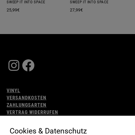
SWEEP IT INTO SPACE
SWEEP IT INTO SPACE
25,99
€
27,99
€
Instagram
Facebook
VINYL
VERSANDKOSTEN
ZAHLUNGSARTEN
VERTRAG WIDERRUFEN
AGB
WIDERRUFSBELEHRUNG
Cookies & Datenschutz
IMPRESSUM