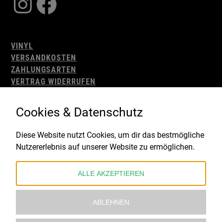
Instagram
Facebook
VINYL
VERSANDKOSTEN
ZAHLUNGSARTEN
VERTRAG WIDERRUFEN
AGB
WIDERRUFSBELEHRUNG
Cookies & Datenschutz
IMPRESSUM
DATENSCHUTZ
Diese Website nutzt Cookies, um dir das bestmögliche
Nutzererlebnis auf unserer Website zu ermöglichen.
Gefördert durch:
ALLE AKZEPTIEREN
ABLEHNEN