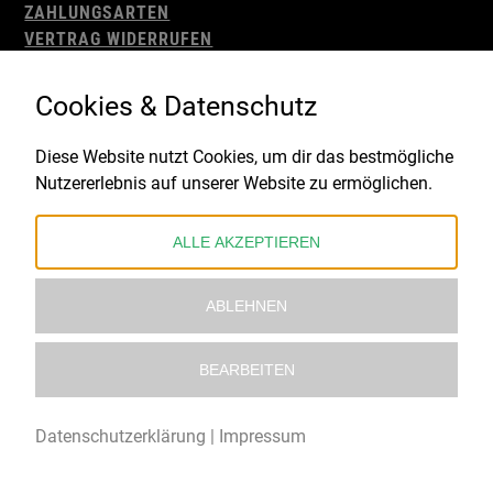
ZAHLUNGSARTEN
VERTRAG WIDERRUFEN
AGB
WIDERRUFSBELEHRUNG
Cookies & Datenschutz
IMPRESSUM
DATENSCHUTZ
Diese Website nutzt Cookies, um dir das bestmögliche
Nutzererlebnis auf unserer Website zu ermöglichen.
Gefördert durch:
ALLE AKZEPTIEREN
ABLEHNEN
BEARBEITEN
© 2021 – 2026 Underworld Recordstore |
Kollektiv13
Datenschutzerklärung
|
Impressum