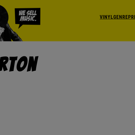
VINYL
GENRE
PR
Orton