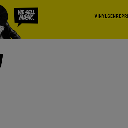
VINYL
GENRE
PR
i