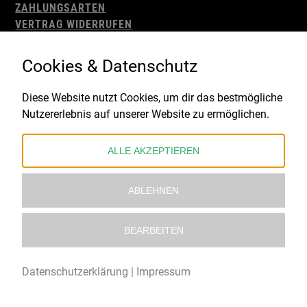
ZAHLUNGSARTEN
VERTRAG WIDERRUFEN
AGB
WIDERRUFSBELEHRUNG
Cookies & Datenschutz
IMPRESSUM
DATENSCHUTZ
Diese Website nutzt Cookies, um dir das bestmögliche
Nutzererlebnis auf unserer Website zu ermöglichen.
Gefördert durch:
ALLE AKZEPTIEREN
ABLEHNEN
BEARBEITEN
© 2021 – 2026 Underworld Recordstore |
Kollektiv13
Datenschutzerklärung
|
Impressum