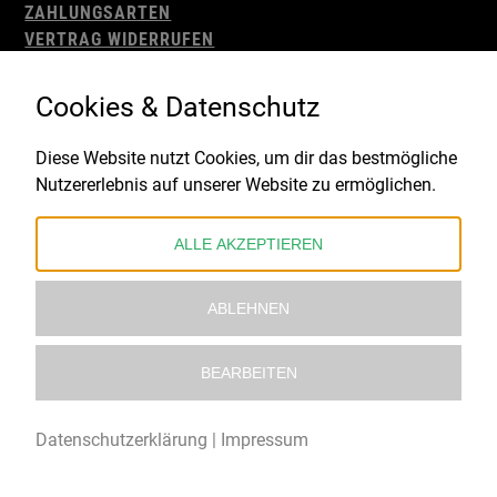
ZAHLUNGSARTEN
VERTRAG WIDERRUFEN
AGB
WIDERRUFSBELEHRUNG
Cookies & Datenschutz
IMPRESSUM
DATENSCHUTZ
Diese Website nutzt Cookies, um dir das bestmögliche
Nutzererlebnis auf unserer Website zu ermöglichen.
Gefördert durch:
ALLE AKZEPTIEREN
ABLEHNEN
BEARBEITEN
© 2021 – 2026 Underworld Recordstore |
Kollektiv13
Datenschutzerklärung
|
Impressum