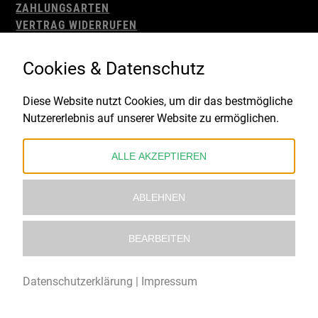
ZAHLUNGSARTEN
VERTRAG WIDERRUFEN
AGB
WIDERRUFSBELEHRUNG
Cookies & Datenschutz
IMPRESSUM
DATENSCHUTZ
Diese Website nutzt Cookies, um dir das bestmögliche
Nutzererlebnis auf unserer Website zu ermöglichen.
Gefördert durch:
ALLE AKZEPTIEREN
ABLEHNEN
BEARBEITEN
© 2021 – 2026 Underworld Recordstore |
Kollektiv13
Datenschutzerklärung
|
Impressum