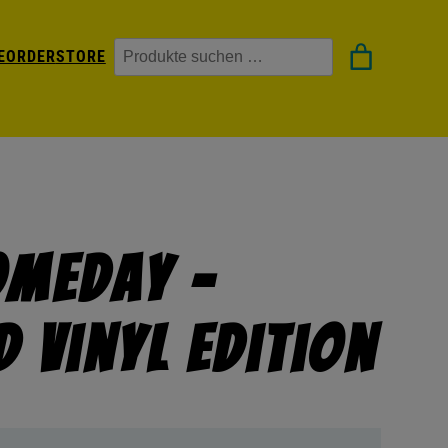
Suchen
EORDER
STORE
omeday –
 Vinyl Edition