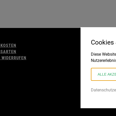
AGB
Cookies
DKOSTEN
WIDERRUFSBELE
GSARTEN
IMPRESSUM
Diese Website
 WIDERRUFEN
DATENSCHUTZ
Nutzererlebni
ALLE AKZ
Datenschutze