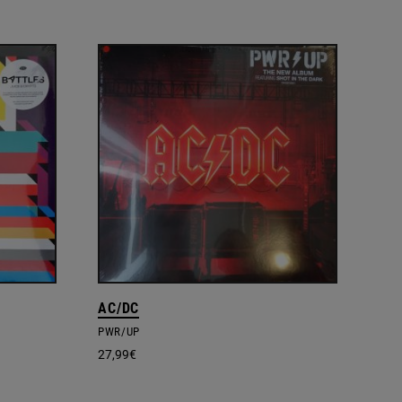
AC/DC
PWR/UP
27,99
€