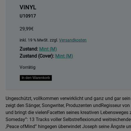
VINYL
U10917
29,99
€
inkl. 19 % MwSt.
zzgl.
Versandkosten
Zustand:
Mint (M)
Zustand (Cover):
Mint (M)
Vorrätig
Forever
In den Warenkorb
Ends
Someday
Ungeschützt, vollkommen verwirklicht und ganz und gar sei
-
zeigt den Sänger, Songwriter, Produzenten undRegisseur von 
Natural
und bringt die vielenFacetten seines kreativen Lebensweges 
Colored
Someday”: 13 Tracks voller Selbstreflexionund weitreichende
Vinyl
,Peace ofMind” hingegen überwindet Joseph seine Ängste und
Edition