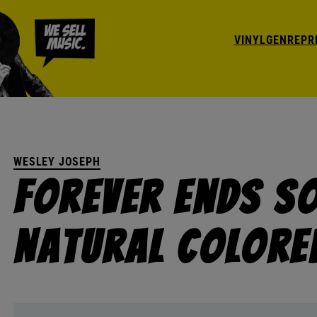
VINYL
GENRE
PR
WESLEY JOSEPH
Forever Ends S
Natural Colored