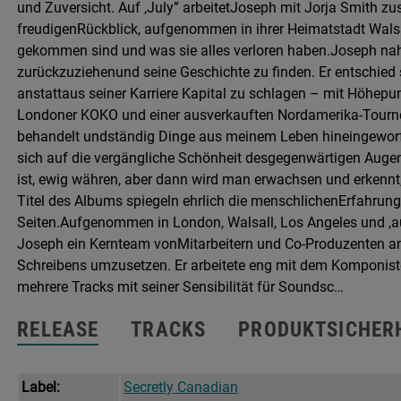
und Zuversicht. Auf ,July” arbeitetJoseph mit Jorja Smith 
Menge
freudigenRückblick, aufgenommen in ihrer Heimatstadt Walsall
gekommen sind und was sie alles verloren haben.Joseph nah
zurückzuziehenund seine Geschichte zu finden. Er entschied s
anstattaus seiner Karriere Kapital zu schlagen – mit Höhep
Londoner KOKO und einer ausverkauften Nordamerika-Tournee
behandelt undständig Dinge aus meinem Leben hineingeworfen
sich auf die vergängliche Schönheit desgegenwärtigen Augen
ist, ewig währen, aber dann wird man erwachsen und erkennt, 
Titel des Albums spiegeln ehrlich die menschlichenErfahrung
Seiten.Aufgenommen in London, Walsall, Los Angeles und ,au
Joseph ein Kernteam vonMitarbeitern und Co-Produzenten an
Schreibens umzusetzen. Er arbeitete eng mit dem Komponist
mehrere Tracks mit seiner Sensibilität für Soundsc…
RELEASE
TRACKS
PRODUKTSICHER
Label:
Secretly Canadian