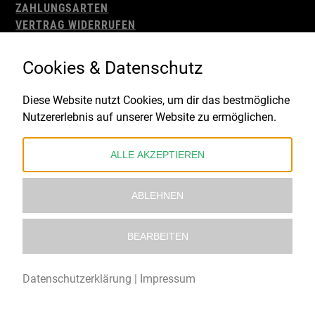
ZAHLUNGSARTEN
VERTRAG WIDERRUFEN
AGB
WIDERRUFSBELEHRUNG
Cookies & Datenschutz
IMPRESSUM
DATENSCHUTZ
Diese Website nutzt Cookies, um dir das bestmögliche
Nutzererlebnis auf unserer Website zu ermöglichen.
Gefördert durch:
ALLE AKZEPTIEREN
ABLEHNEN
BEARBEITEN
© 2021 – 2026 Underworld Recordstore |
Kollektiv13
Datenschutzerklärung
|
Impressum