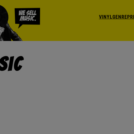
VINYL
GENRE
PR
sic