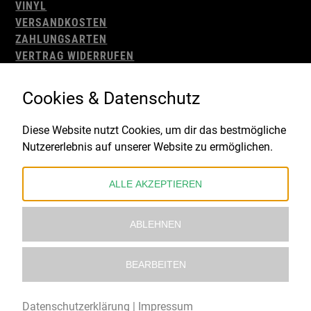
VINYL
VERSANDKOSTEN
ZAHLUNGSARTEN
VERTRAG WIDERRUFEN
AGB
WIDERRUFSBELEHRUNG
Cookies & Datenschutz
IMPRESSUM
DATENSCHUTZ
Diese Website nutzt Cookies, um dir das bestmögliche
Nutzererlebnis auf unserer Website zu ermöglichen.
Gefördert durch:
ALLE AKZEPTIEREN
ABLEHNEN
BEARBEITEN
© 2021 – 2026 Underworld Recordstore |
Kollektiv13
Datenschutzerklärung
|
Impressum