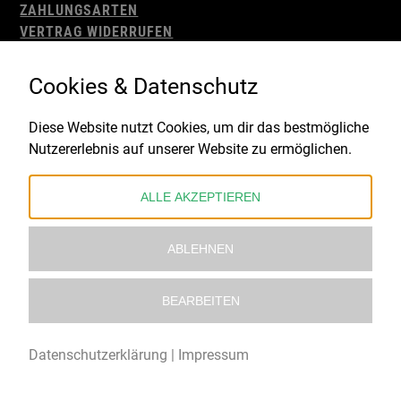
ZAHLUNGSARTEN
VERTRAG WIDERRUFEN
AGB
WIDERRUFSBELEHRUNG
Cookies & Datenschutz
IMPRESSUM
DATENSCHUTZ
Diese Website nutzt Cookies, um dir das bestmögliche
Nutzererlebnis auf unserer Website zu ermöglichen.
Gefördert durch:
ALLE AKZEPTIEREN
ABLEHNEN
BEARBEITEN
© 2021 – 2026 Underworld Recordstore |
Kollektiv13
Datenschutzerklärung
|
Impressum