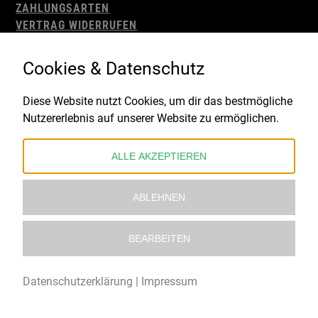
ZAHLUNGSARTEN
VERTRAG WIDERRUFEN
AGB
WIDERRUFSBELEHRUNG
Cookies & Datenschutz
IMPRESSUM
DATENSCHUTZ
Diese Website nutzt Cookies, um dir das bestmögliche
Nutzererlebnis auf unserer Website zu ermöglichen.
Gefördert durch:
ALLE AKZEPTIEREN
ABLEHNEN
BEARBEITEN
© 2021 – 2026 Underworld Recordstore |
Kollektiv13
Datenschutzerklärung
|
Impressum