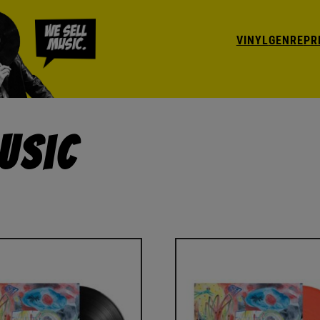
VINYL
GENRE
PR
usic