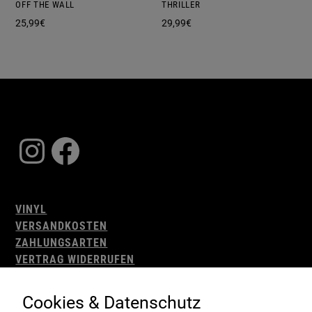
OFF THE WALL
THRILLER
25,99
€
29,99
€
Instagram
Facebook
VINYL
VERSANDKOSTEN
ZAHLUNGSARTEN
VERTRAG WIDERRUFEN
AGB
WIDERRUFSBELEHRUNG
Cookies & Datenschutz
IMPRESSUM