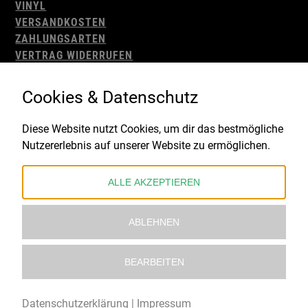
VINYL
VERSANDKOSTEN
ZAHLUNGSARTEN
VERTRAG WIDERRUFEN
AGB
WIDERRUFSBELEHRUNG
Cookies & Datenschutz
IMPRESSUM
DATENSCHUTZ
Diese Website nutzt Cookies, um dir das bestmögliche
Nutzererlebnis auf unserer Website zu ermöglichen.
Gefördert durch:
ALLE AKZEPTIEREN
ABLEHNEN
BEARBEITEN
© 2021 – 2026 Underworld Recordstore |
Kollektiv13
Datenschutzerklärung
|
Impressum