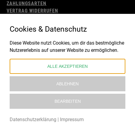
ZAHLUNGSARTEN
VERTRAG WIDERRUFEN
AGB
WIDERRUFSBELEHRUNG
Cookies & Datenschutz
IMPRESSUM
DATENSCHUTZ
Diese Website nutzt Cookies, um dir das bestmögliche
Nutzererlebnis auf unserer Website zu ermöglichen.
Gefördert durch:
ALLE AKZEPTIEREN
ABLEHNEN
BEARBEITEN
© 2021 – 2026 Underworld Recordstore |
Kollektiv13
Datenschutzerklärung
|
Impressum