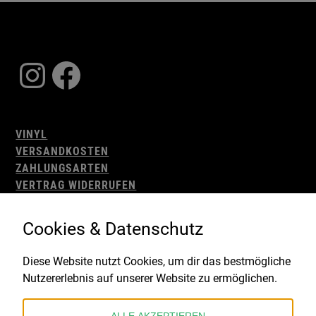
Instagram
Facebook
VINYL
VERSANDKOSTEN
ZAHLUNGSARTEN
VERTRAG WIDERRUFEN
AGB
WIDERRUFSBELEHRUNG
Cookies & Datenschutz
IMPRESSUM
DATENSCHUTZ
Diese Website nutzt Cookies, um dir das bestmögliche
Nutzererlebnis auf unserer Website zu ermöglichen.
Gefördert durch: