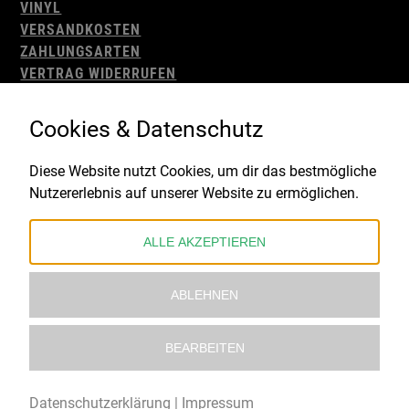
VINYL
VERSANDKOSTEN
ZAHLUNGSARTEN
VERTRAG WIDERRUFEN
AGB
WIDERRUFSBELEHRUNG
Cookies & Datenschutz
IMPRESSUM
DATENSCHUTZ
Diese Website nutzt Cookies, um dir das bestmögliche
Nutzererlebnis auf unserer Website zu ermöglichen.
Gefördert durch:
ALLE AKZEPTIEREN
ABLEHNEN
BEARBEITEN
© 2021 – 2026 Underworld Recordstore |
Kollektiv13
Datenschutzerklärung
|
Impressum