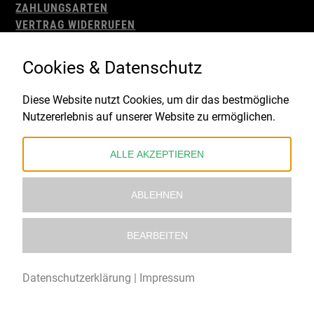
ZAHLUNGSARTEN
VERTRAG WIDERRUFEN
AGB
WIDERRUFSBELEHRUNG
Cookies & Datenschutz
IMPRESSUM
DATENSCHUTZ
Diese Website nutzt Cookies, um dir das bestmögliche
Nutzererlebnis auf unserer Website zu ermöglichen.
Gefördert durch:
ALLE AKZEPTIEREN
ABLEHNEN
BEARBEITEN
© 2021 – 2026 Underworld Recordstore |
Kollektiv13
Datenschutzerklärung
|
Impressum