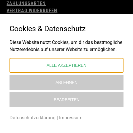
ZAHLUNGSARTEN
VERTRAG WIDERRUFEN
AGB
WIDERRUFSBELEHRUNG
Cookies & Datenschutz
IMPRESSUM
DATENSCHUTZ
Diese Website nutzt Cookies, um dir das bestmögliche
Nutzererlebnis auf unserer Website zu ermöglichen.
Gefördert durch:
ALLE AKZEPTIEREN
ABLEHNEN
BEARBEITEN
© 2021 – 2026 Underworld Recordstore |
Kollektiv13
Datenschutzerklärung
|
Impressum