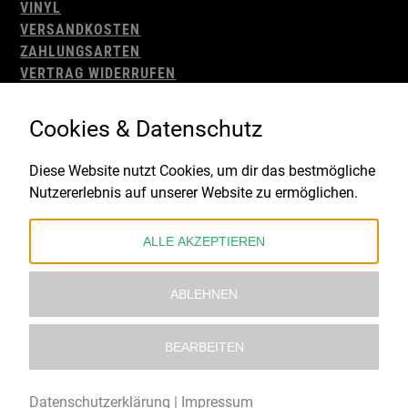
VINYL
VERSANDKOSTEN
ZAHLUNGSARTEN
VERTRAG WIDERRUFEN
AGB
WIDERRUFSBELEHRUNG
Cookies & Datenschutz
IMPRESSUM
DATENSCHUTZ
Diese Website nutzt Cookies, um dir das bestmögliche
Nutzererlebnis auf unserer Website zu ermöglichen.
Gefördert durch:
ALLE AKZEPTIEREN
ABLEHNEN
BEARBEITEN
© 2021 – 2026 Underworld Recordstore |
Kollektiv13
Datenschutzerklärung
|
Impressum