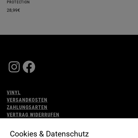
PROTECTION
28,99
€
Instagram
Facebook
VINYL
VERSANDKOSTEN
ZAHLUNGSARTEN
VERTRAG WIDERRUFEN
AGB
WIDERRUFSBELEHRUNG
Cookies & Datenschutz
IMPRESSUM