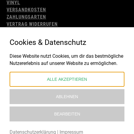
VINYL
VERSANDKOSTEN
ZAHLUNGSARTEN
VERTRAG WIDERRUFEN
AGB
WIDERRUFSBELEHRUNG
Cookies & Datenschutz
IMPRESSUM
DATENSCHUTZ
Diese Website nutzt Cookies, um dir das bestmögliche
Nutzererlebnis auf unserer Website zu ermöglichen.
Gefördert durch:
ALLE AKZEPTIEREN
ABLEHNEN
BEARBEITEN
© 2021 – 2026 Underworld Recordstore |
Kollektiv13
Datenschutzerklärung
|
Impressum