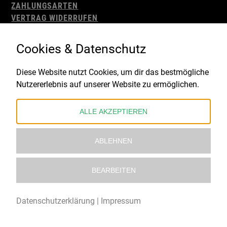
ZAHLUNGSARTEN
VERTRAG WIDERRUFEN
AGB
WIDERRUFSBELEHRUNG
Cookies & Datenschutz
IMPRESSUM
DATENSCHUTZ
Diese Website nutzt Cookies, um dir das bestmögliche
Nutzererlebnis auf unserer Website zu ermöglichen.
Gefördert durch:
ALLE AKZEPTIEREN
ABLEHNEN
BEARBEITEN
© 2021 – 2026 Underworld Recordstore |
Kollektiv13
Datenschutzerklärung
|
Impressum