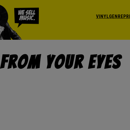
VINYL
GENRE
PR
 From Your Eyes