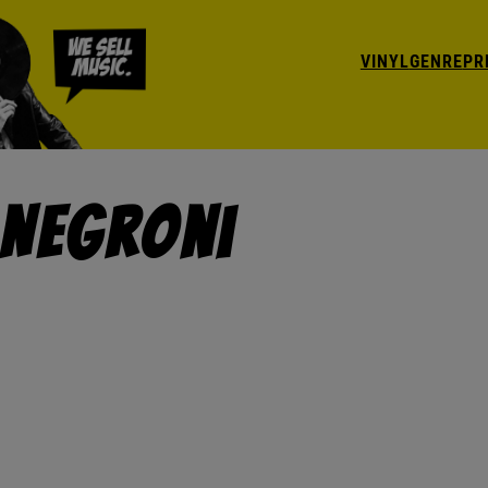
VINYL
GENRE
PR
 Negroni