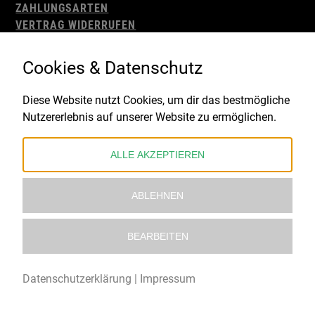
ZAHLUNGSARTEN
VERTRAG WIDERRUFEN
AGB
WIDERRUFSBELEHRUNG
Cookies & Datenschutz
IMPRESSUM
DATENSCHUTZ
Diese Website nutzt Cookies, um dir das bestmögliche
Nutzererlebnis auf unserer Website zu ermöglichen.
Gefördert durch:
ALLE AKZEPTIEREN
ABLEHNEN
BEARBEITEN
© 2021 – 2026 Underworld Recordstore |
Kollektiv13
Datenschutzerklärung
|
Impressum