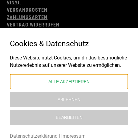
VINYL
VERSANDKOSTEN
ZAHLUNGSARTEN
VERTRAG WIDERRUFEN
AGB
WIDERRUFSBELEHRUNG
Cookies & Datenschutz
IMPRESSUM
DATENSCHUTZ
Diese Website nutzt Cookies, um dir das bestmögliche
Nutzererlebnis auf unserer Website zu ermöglichen.
Gefördert durch:
ALLE AKZEPTIEREN
ABLEHNEN
BEARBEITEN
© 2021 – 2026 Underworld Recordstore |
Kollektiv13
Datenschutzerklärung
|
Impressum