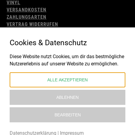
VINYL
VERSANDKOSTEN
ZAHLUNGSARTEN
VERTRAG WIDERRUFEN
AGB
WIDERRUFSBELEHRUNG
Cookies & Datenschutz
IMPRESSUM
DATENSCHUTZ
Diese Website nutzt Cookies, um dir das bestmögliche
Nutzererlebnis auf unserer Website zu ermöglichen.
Gefördert durch:
ALLE AKZEPTIEREN
ABLEHNEN
BEARBEITEN
© 2021 – 2026 Underworld Recordstore |
Kollektiv13
Datenschutzerklärung
|
Impressum