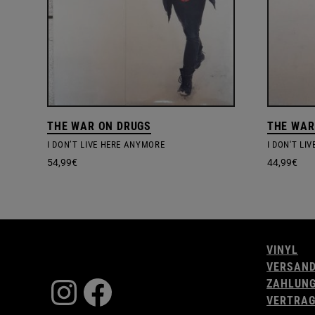
THE WAR ON DRUGS
THE WAR
I DON’T LIVE HERE ANYMORE
I DON'T LI
54,99
€
44,99
€
VINYL
VERSAN
Instagram
Facebook
ZAHLUN
VERTRAG