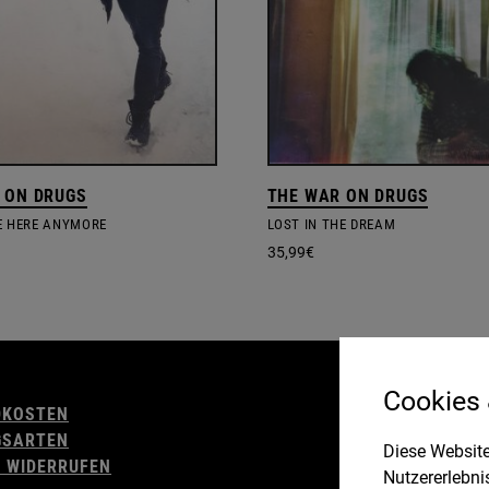
 ON DRUGS
THE WAR ON DRUGS
VE HERE ANYMORE
LOST IN THE DREAM
35,99
€
AGB
Cookies
DKOSTEN
WIDERRUFSBELE
GSARTEN
IMPRESSUM
Diese Website
 WIDERRUFEN
DATENSCHUTZ
Nutzererlebni