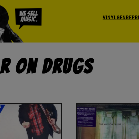
VINYL
GENRE
PR
ar On Drugs