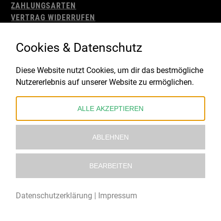
ZAHLUNGSARTEN
VERTRAG WIDERRUFEN
AGB
WIDERRUFSBELEHRUNG
Cookies & Datenschutz
IMPRESSUM
DATENSCHUTZ
Diese Website nutzt Cookies, um dir das bestmögliche
Nutzererlebnis auf unserer Website zu ermöglichen.
Gefördert durch:
ALLE AKZEPTIEREN
ABLEHNEN
BEARBEITEN
© 2021 – 2026 Underworld Recordstore |
Kollektiv13
Datenschutzerklärung
|
Impressum