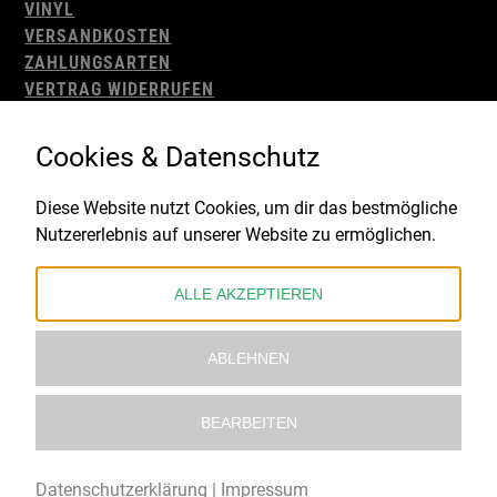
VINYL
VERSANDKOSTEN
ZAHLUNGSARTEN
VERTRAG WIDERRUFEN
AGB
WIDERRUFSBELEHRUNG
Cookies & Datenschutz
IMPRESSUM
DATENSCHUTZ
Diese Website nutzt Cookies, um dir das bestmögliche
Nutzererlebnis auf unserer Website zu ermöglichen.
Gefördert durch:
ALLE AKZEPTIEREN
ABLEHNEN
BEARBEITEN
© 2021 – 2026 Underworld Recordstore |
Kollektiv13
Datenschutzerklärung
|
Impressum