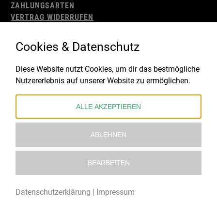
ZAHLUNGSARTEN
VERTRAG WIDERRUFEN
AGB
WIDERRUFSBELEHRUNG
Cookies & Datenschutz
IMPRESSUM
DATENSCHUTZ
Diese Website nutzt Cookies, um dir das bestmögliche
Nutzererlebnis auf unserer Website zu ermöglichen.
Gefördert durch:
ALLE AKZEPTIEREN
ABLEHNEN
BEARBEITEN
© 2021 – 2026 Underworld Recordstore |
Kollektiv13
Datenschutzerklärung
|
Impressum