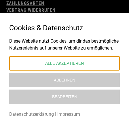
ZAHLUNGSARTEN
VERTRAG WIDERRUFEN
AGB
WIDERRUFSBELEHRUNG
Cookies & Datenschutz
IMPRESSUM
DATENSCHUTZ
Diese Website nutzt Cookies, um dir das bestmögliche
Nutzererlebnis auf unserer Website zu ermöglichen.
Gefördert durch:
ALLE AKZEPTIEREN
ABLEHNEN
BEARBEITEN
© 2021 – 2026 Underworld Recordstore |
Kollektiv13
Datenschutzerklärung
|
Impressum