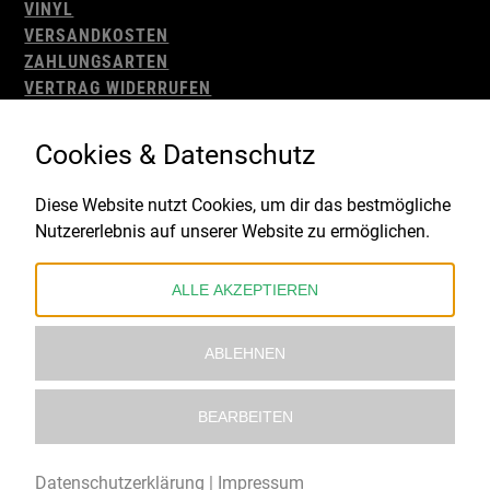
VINYL
VERSANDKOSTEN
ZAHLUNGSARTEN
VERTRAG WIDERRUFEN
AGB
WIDERRUFSBELEHRUNG
Cookies & Datenschutz
IMPRESSUM
DATENSCHUTZ
Diese Website nutzt Cookies, um dir das bestmögliche
Nutzererlebnis auf unserer Website zu ermöglichen.
Gefördert durch:
ALLE AKZEPTIEREN
ABLEHNEN
BEARBEITEN
© 2021 – 2026 Underworld Recordstore |
Kollektiv13
Datenschutzerklärung
|
Impressum