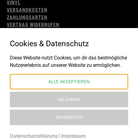
VINYL
VERSANDKOSTEN
ZAHLUNGSARTEN
VERTRAG WIDERRUFEN
AGB
WIDERRUFSBELEHRUNG
Cookies & Datenschutz
IMPRESSUM
DATENSCHUTZ
Diese Website nutzt Cookies, um dir das bestmögliche
Nutzererlebnis auf unserer Website zu ermöglichen.
Gefördert durch:
ALLE AKZEPTIEREN
ABLEHNEN
BEARBEITEN
© 2021 – 2026 Underworld Recordstore |
Kollektiv13
Datenschutzerklärung
|
Impressum