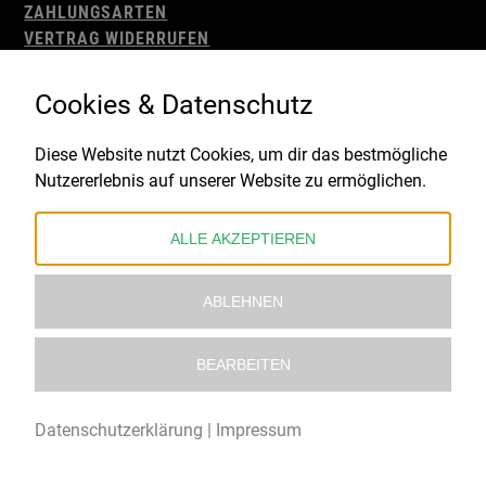
ZAHLUNGSARTEN
VERTRAG WIDERRUFEN
AGB
WIDERRUFSBELEHRUNG
Cookies & Datenschutz
IMPRESSUM
DATENSCHUTZ
Diese Website nutzt Cookies, um dir das bestmögliche
Nutzererlebnis auf unserer Website zu ermöglichen.
Gefördert durch:
ALLE AKZEPTIEREN
ABLEHNEN
BEARBEITEN
© 2021 – 2026 Underworld Recordstore |
Kollektiv13
Datenschutzerklärung
|
Impressum