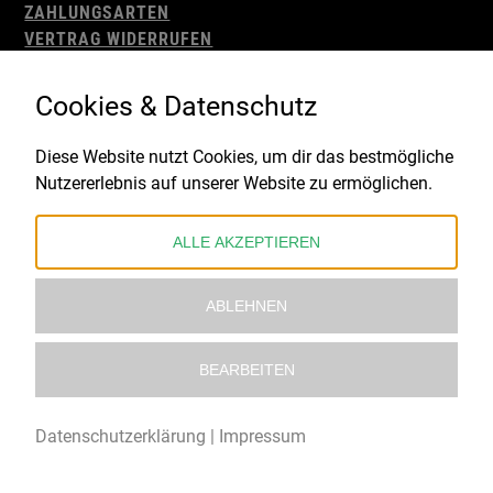
ZAHLUNGSARTEN
VERTRAG WIDERRUFEN
AGB
WIDERRUFSBELEHRUNG
Cookies & Datenschutz
IMPRESSUM
DATENSCHUTZ
Diese Website nutzt Cookies, um dir das bestmögliche
Nutzererlebnis auf unserer Website zu ermöglichen.
Gefördert durch:
ALLE AKZEPTIEREN
ABLEHNEN
BEARBEITEN
© 2021 – 2026 Underworld Recordstore |
Kollektiv13
Datenschutzerklärung
|
Impressum