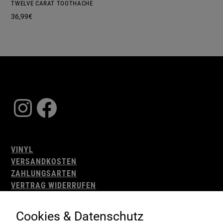
TWELVE CARAT TOOTHACHE
36,99
€
Instagram
Facebook
VINYL
VERSANDKOSTEN
ZAHLUNGSARTEN
VERTRAG WIDERRUFEN
AGB
WIDERRUFSBELEHRUNG
Cookies & Datenschutz
IMPRESSUM