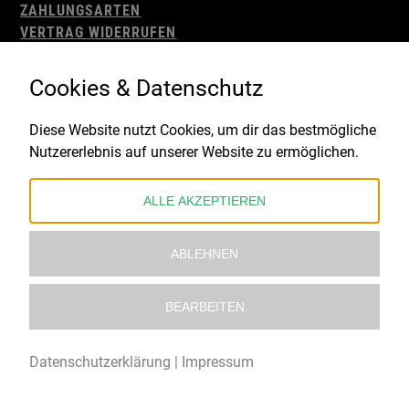
ZAHLUNGSARTEN
VERTRAG WIDERRUFEN
AGB
WIDERRUFSBELEHRUNG
Cookies & Datenschutz
IMPRESSUM
DATENSCHUTZ
Diese Website nutzt Cookies, um dir das bestmögliche
Nutzererlebnis auf unserer Website zu ermöglichen.
Gefördert durch:
ALLE AKZEPTIEREN
ABLEHNEN
BEARBEITEN
© 2021 – 2026 Underworld Recordstore |
Kollektiv13
Datenschutzerklärung
|
Impressum