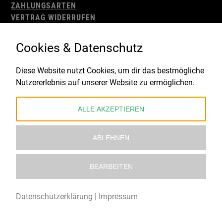
ZAHLUNGSARTEN
VERTRAG WIDERRUFEN
AGB
WIDERRUFSBELEHRUNG
Cookies & Datenschutz
IMPRESSUM
DATENSCHUTZ
Diese Website nutzt Cookies, um dir das bestmögliche
Nutzererlebnis auf unserer Website zu ermöglichen.
Gefördert durch:
ALLE AKZEPTIEREN
ABLEHNEN
BEARBEITEN
© 2021 – 2026 Underworld Recordstore |
Kollektiv13
Datenschutzerklärung
|
Impressum