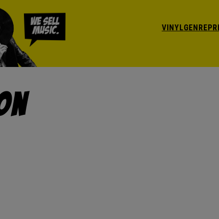
VINYL
GENRE
PR
Ion