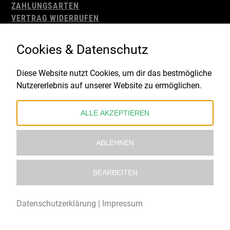
ZAHLUNGSARTEN
VERTRAG WIDERRUFEN
AGB
WIDERRUFSBELEHRUNG
Cookies & Datenschutz
IMPRESSUM
DATENSCHUTZ
Diese Website nutzt Cookies, um dir das bestmögliche
Nutzererlebnis auf unserer Website zu ermöglichen.
Gefördert durch:
ALLE AKZEPTIEREN
ABLEHNEN
BEARBEITEN
© 2021 – 2026 Underworld Recordstore |
Kollektiv13
Datenschutzerklärung
|
Impressum